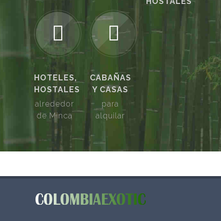
HOSTALES
HOTELES,
CABAÑAS
HOSTALES
Y CASAS
alrededor
para
de Minca
alquilar