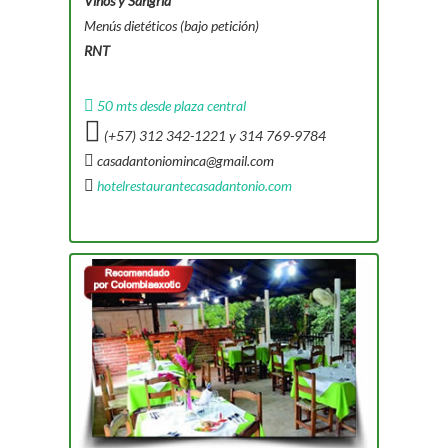
Vinos y Sangría
Menús dietéticos (bajo petición)
RNT
50 mts desde plaza central
(+57) 312 342-1221 y 314 769-9784
casadantoniominca@gmail.com
hotelrestaurantecasadantonio.com