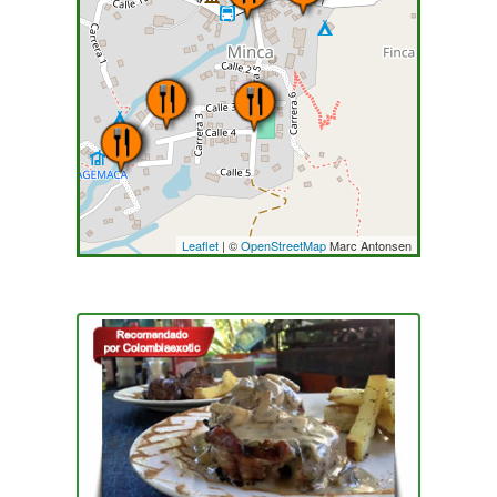
Leaflet
| ©
OpenStreetMap
Marc Antonsen